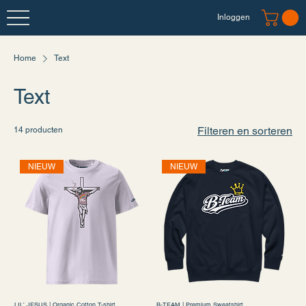
Inloggen
Home
Text
Text
Filteren en sorteren
14 producten
NIEUW
NIEUW
LIL' JESUS | Organic Cotton T-shirt
B-TEAM | Premium Sweatshirt