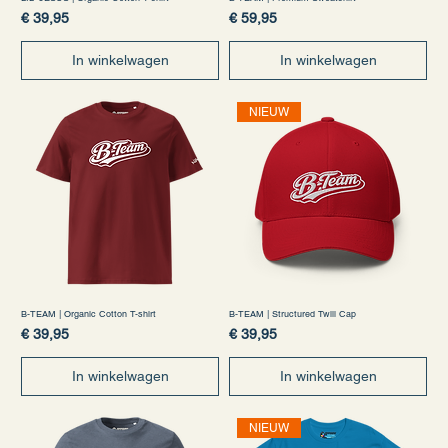
Prijs
Prijs
€ 39,95
€ 59,95
In winkelwagen
In winkelwagen
NIEUW
B-TEAM | Organic Cotton T-shirt
B-TEAM | Structured Twill Cap
Prijs
Prijs
€ 39,95
€ 39,95
In winkelwagen
In winkelwagen
NIEUW