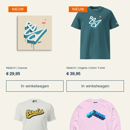
NIEUW
NIEUW
REACH | Canvas
REACH | Organic Cotton T-shirt
Prijs
Prijs
€ 29,95
€ 39,95
In winkelwagen
In winkelwagen