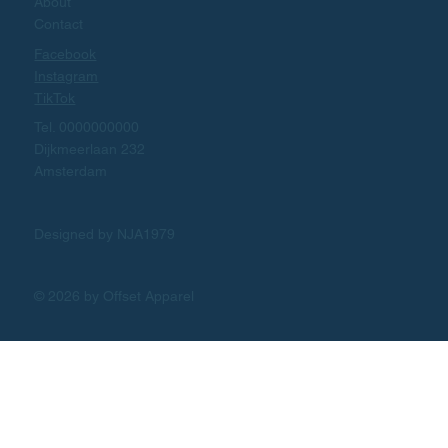
About
Contact
Facebook
Instagram
TikTok
Tel. 0000000000
Dijkmeerlaan 232
Amsterdam
Designed by NJA1979
© 2026 by Offset Apparel