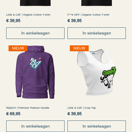
LIKE A CAT | Organic Cotton T-shirt
F**K OFF | Organic Cotton T-shirt
Prijs
Prijs
€ 39,95
€ 39,95
In winkelwagen
In winkelwagen
NIEUW
NIEUW
REACH | Premium Pullover Hoodie
LIKE A CAT | Crop Top
Prijs
Prijs
€ 69,95
€ 39,95
In winkelwagen
In winkelwagen