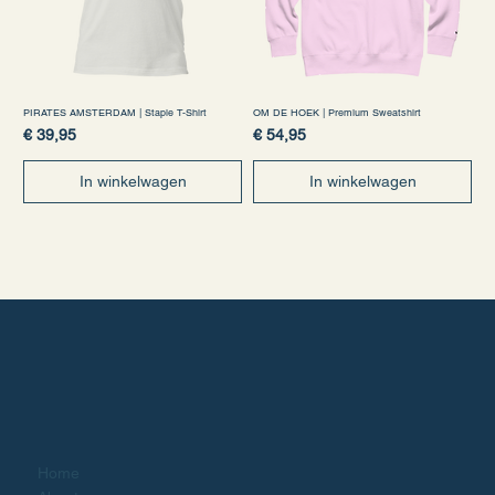
PIRATES AMSTERDAM | Staple T-Shirt
OM DE HOEK | Premium Sweatshirt
Prijs
Prijs
€ 39,95
€ 54,95
In winkelwagen
In winkelwagen
Home