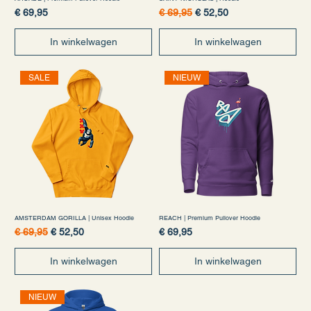
Prijs
Normale prijs
Verkoopprijs
€ 69,95
€ 69,95
€ 52,50
In winkelwagen
In winkelwagen
SALE
NIEUW
AMSTERDAM GORILLA | Unisex Hoodie
REACH | Premium Pullover Hoodie
Normale prijs
Verkoopprijs
Prijs
€ 69,95
€ 52,50
€ 69,95
In winkelwagen
In winkelwagen
NIEUW