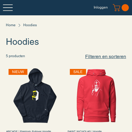
Inloggen
Home
Hoodies
Hoodies
Filteren en sorteren
5 producten
NIEUW
SALE
ARCADE | Premium Pullover Hoodie
SAINT NICHOLAS | Hoodie