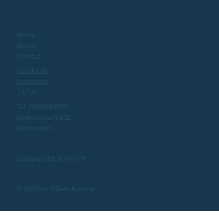
Home
About
Contact
Facebook
Instagram
TikTok
Tel. 0000000000
Dijkmeerlaan 232
Amsterdam
Designed by NJA1979
© 2026 by Offset Apparel